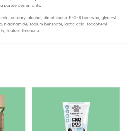
la portée des enfants.
ycerin, cetearyl alcohol, dimethicone, PEG-8 beeswax, glyceryl
ea, niacinamide, sodium benzoate, lactic acid, tocopheryl
n, linalool, limonene.