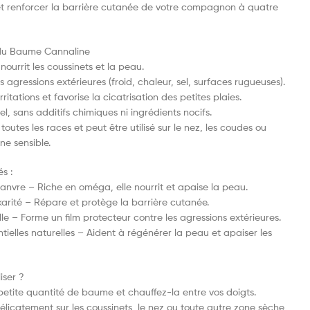
s et renforcer la barrière cutanée de votre compagnon à quatre
 du Baume Cannaline
nourrit les coussinets et la peau.
 agressions extérieures (froid, chaleur, sel, surfaces rugueuses).
rritations et favorise la cicatrisation des petites plaies.
l, sans additifs chimiques ni ingrédients nocifs.
outes les races et peut être utilisé sur le nez, les coudes ou
ne sensible.
és :
anvre – Riche en oméga, elle nourrit et apaise la peau.
arité – Répare et protège la barrière cutanée.
lle – Forme un film protecteur contre les agressions extérieures.
ntielles naturelles – Aident à régénérer la peau et apaiser les
iser ?
petite quantité de baume et chauffez-la entre vos doigts.
élicatement sur les coussinets, le nez ou toute autre zone sèche