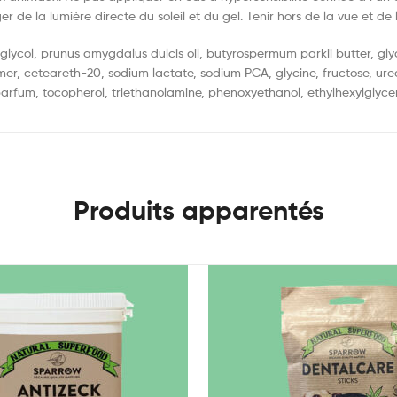
de la lumière directe du soleil et du gel. Tenir hors de la vue et de 
e glycol, prunus amygdalus dulcis oil, butyrospermum parkii butter, gl
mer, ceteareth-20, sodium lactate, sodium PCA, glycine, fructose, ur
parfum, tocopherol, triethanolamine, phenoxyethanol, ethylhexylglyceri
Produits apparentés