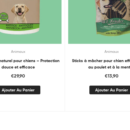
Animaux
Animaux
naturel pour chiens – Protection
Sticks à mâcher pour chien eff
douce et efficace
au poulet et à la men
€
29,90
€
13,90
Ajouter Au Panier
Ajouter Au Panier