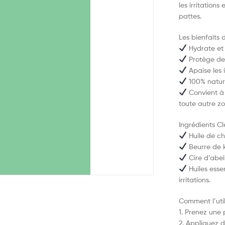
les irritation
pattes.
Les bienfaits
Hydrate et 
Protège des
Apaise les i
100% nature
Convient à t
toute autre zo
Ingrédients Cl
Huile de ch
Beurre de k
Cire d’abei
Huiles esse
irritations.
Comment l’util
1. Prenez une 
2. Appliquez d