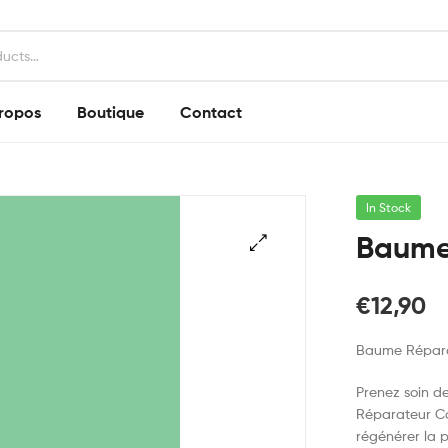
ropos
Boutique
Contact
In Stock
Baume
€
12,90
Baume Répara
Prenez soin d
Réparateur Ca
régénérer la 