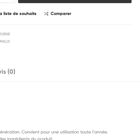
a liste de souhaits
Comparer
06968
IMAUX
is (0)
nération. Convient pour une utilisation toute l’année.
es ingrédients du produit.