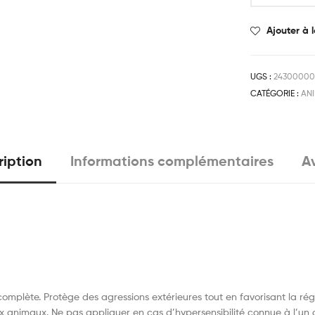
Ajouter à l
UGS :
24300000
CATÉGORIE :
AN
ription
Informations complémentaires
Av
complète. Protège des agressions extérieures tout en favorisant la régé
animaux. Ne pas appliquer en cas d’hypersensibilité connue à l’un d