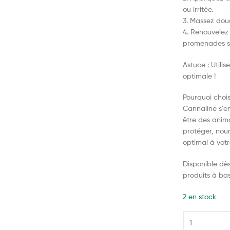
ou irritée.
3. Massez dou
4. Renouvelez 
promenades su
Astuce : Utili
optimale !
Pourquoi chois
Cannaline s’en
être des anim
protéger, nour
optimal à vo
Disponible dè
produits à ba
2 en stock