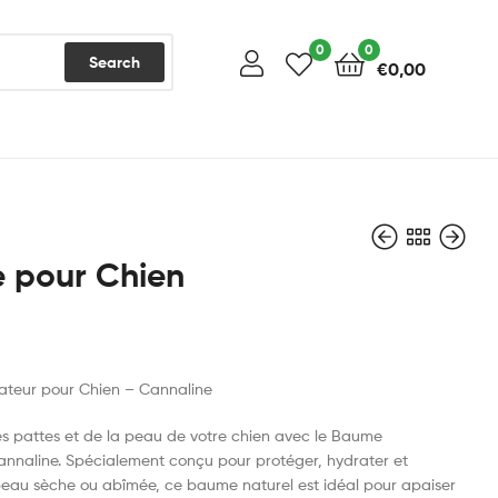
0
0
Search
€
0,00
 pour Chien
€
€
12,90
29,90
teur pour Chien – Cannaline
es pattes et de la peau de votre chien avec le Baume
nnaline. Spécialement conçu pour protéger, hydrater et
peau sèche ou abîmée, ce baume naturel est idéal pour apaiser