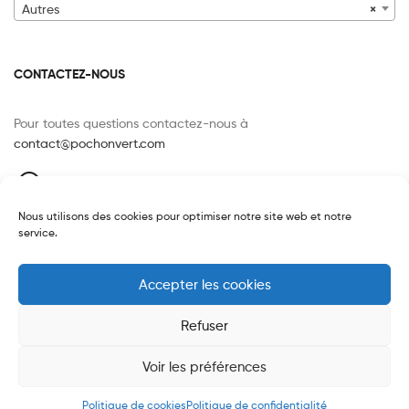
Autres
×
CONTACTEZ-NOUS
Pour toutes questions contactez-nous à
contact@pochonvert.com
120 route de Paris, 76240 LE MESNIL-ESNARD
FRANCE
Nous utilisons des cookies pour optimiser notre site web et notre
07 85 25 35 81
service.
Accepter les cookies
Refuser
Copyright © 2026
Pochon Vert
. All Rights Reserved.
Voir les préférences
0
Politique de cookies
Politique de confidentialité