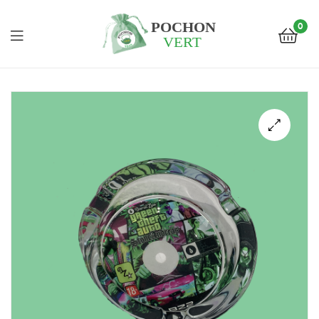
0
Pochon
Vert