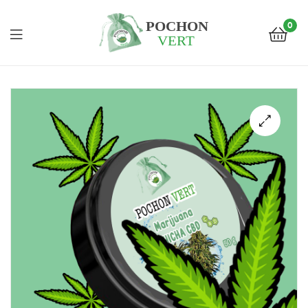
0
Pochon
Vert