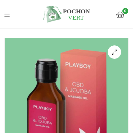
0
Pochon
Vert