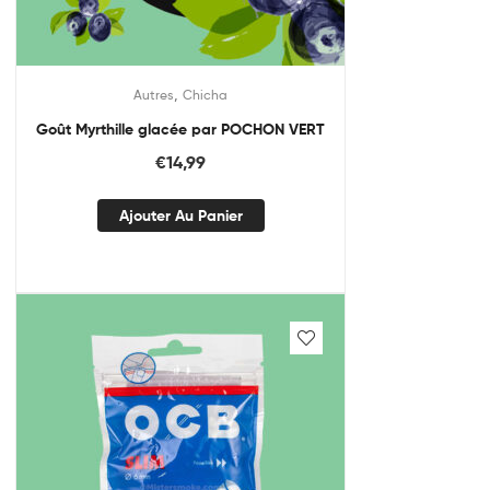
,
Autres
Chicha
Goût Myrthille glacée par POCHON VERT
€
14,99
Ajouter Au Panier