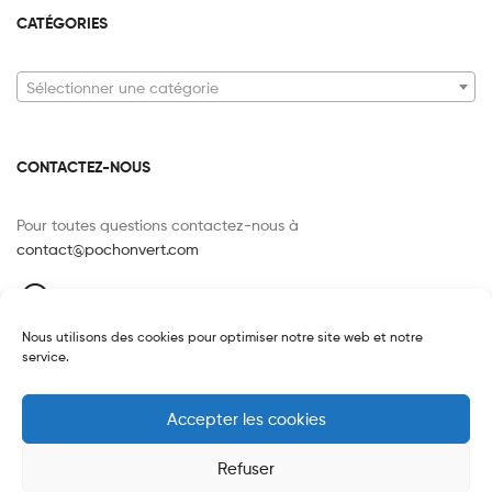
CATÉGORIES
Sélectionner une catégorie
CONTACTEZ-NOUS
Pour toutes questions contactez-nous à
contact@pochonvert.com
120 route de Paris, 76240 LE MESNIL-ESNARD
FRANCE
Nous utilisons des cookies pour optimiser notre site web et notre
07 85 25 35 81
service.
Accepter les cookies
Refuser
Copyright © 2026
Pochon Vert
. All Rights Reserved.