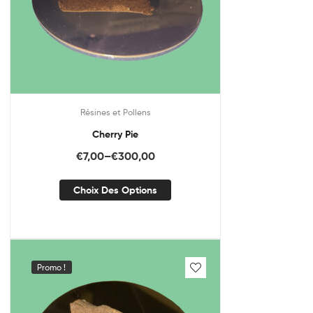
Résines et Pollens
Cherry Pie
€
7,00
–
€
300,00
Choix Des Options
Promo !