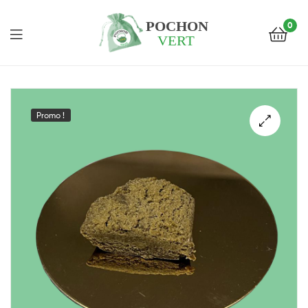
0
Pochon
Vert
Promo !