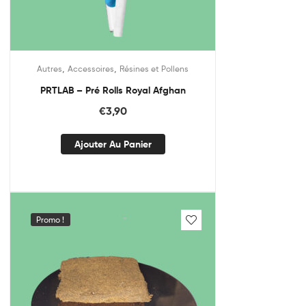
,
,
Autres
Accessoires
Résines et Pollens
PRTLAB – Pré Rolls Royal Afghan
€
3,90
Ajouter Au Panier
Promo !