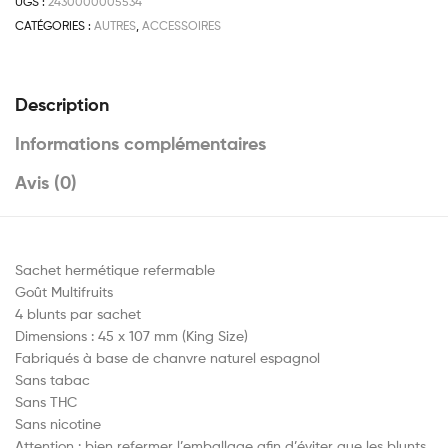
UGS :
2430000005534
CATÉGORIES :
AUTRES
,
ACCESSOIRES
Description
Informations complémentaires
Avis (0)
Sachet hermétique refermable
Goût Multifruits
4 blunts par sachet
Dimensions : 45 x 107 mm (King Size)
Fabriqués à base de chanvre naturel espagnol
Sans tabac
Sans THC
Sans nicotine
Attention : bien refermer l’emballage afin d’éviter que les blunts