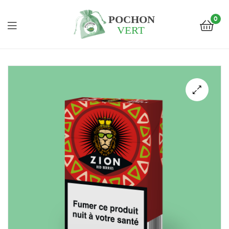
0
Pochon
Vert