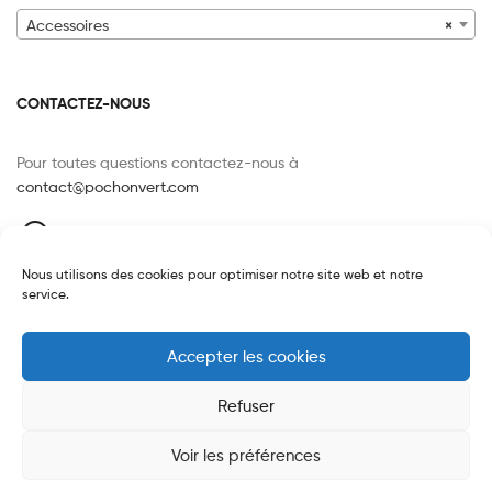
Accessoires
×
CONTACTEZ-NOUS
Pour toutes questions contactez-nous à
contact@pochonvert.com
120 route de Paris, 76240 LE MESNIL-ESNARD
FRANCE
Nous utilisons des cookies pour optimiser notre site web et notre
07 85 25 35 81
service.
Accepter les cookies
Refuser
Copyright © 2026
Pochon Vert
. All Rights Reserved.
Voir les préférences
0