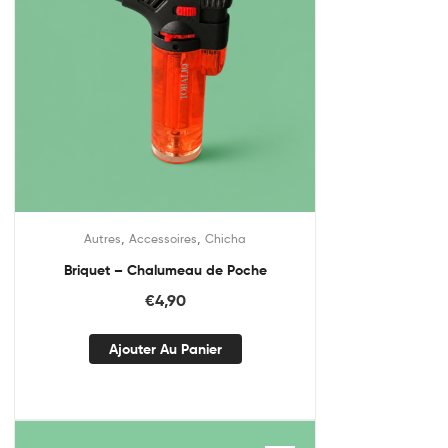
,
,
Autres
Accessoires
Chicha
Briquet – Chalumeau de Poche
€
4,90
Ajouter Au Panier