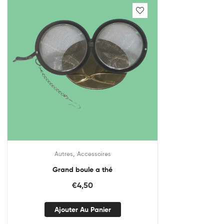
,
Autres
Accessoires
Grand boule a thé
€
4,50
Ajouter Au Panier