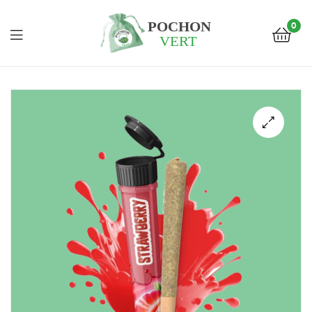
0
Pochon
Vert