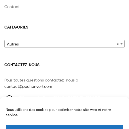
Contact
CATÉGORIES
Autres
×
CONTACTEZ-NOUS
Pour toutes questions contactez-nous à
contact@pochonvert.com
120 route de Paris, 76240 LE MESNIL-ESNARD
FRANCE
Nous utilisons des cookies pour optimiser notre site web et notre
07 85 25 35 81
service.