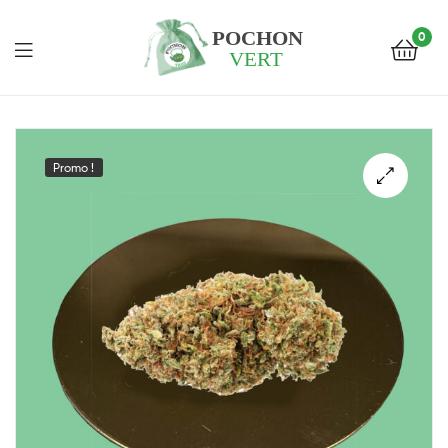
0
Pochon
Vert
Promo !