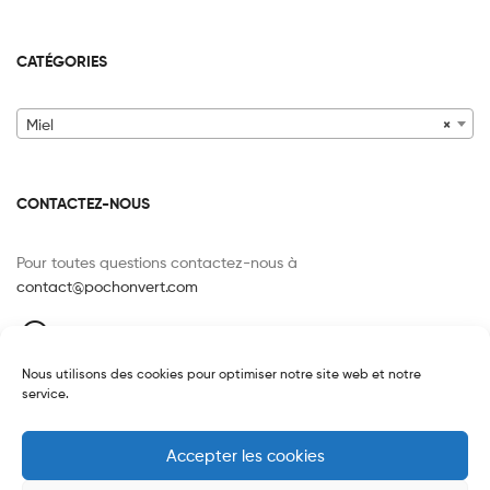
CATÉGORIES
Miel
×
CONTACTEZ-NOUS
Pour toutes questions contactez-nous à
contact@pochonvert.com
120 route de Paris, 76240 LE MESNIL-ESNARD
FRANCE
Nous utilisons des cookies pour optimiser notre site web et notre
07 85 25 35 81
service.
Accepter les cookies