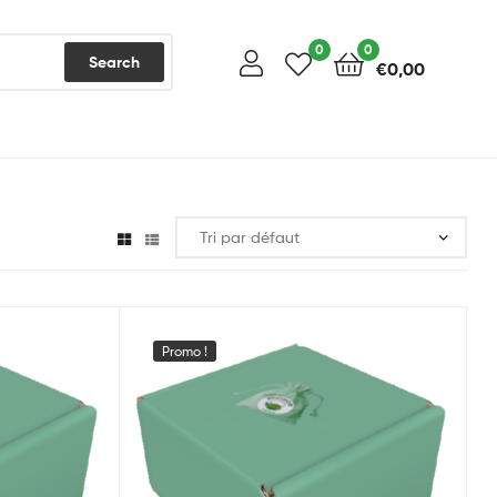
0
0
Search
€
0,00
Promo !