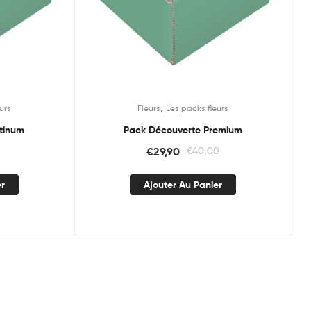
,
urs
Fleurs
Les packs fleurs
atinum
Pack Découverte Premium
0
€
29,90
€
40,00
er
Ajouter Au Panier