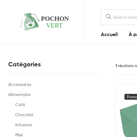
Accueil
À p
Pochon
Vert
Votre
Catégories
3 résultats a
boutique
spécialiste
du
Accessoires
CBD
Alimentaire
Promo
Café
Chocolat
Infusions
Miel