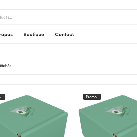
ropos
Boutique
Contact
ffichés
 !
Promo !