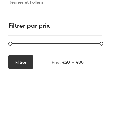
Résines et Pollens
Filtrer par prix
Filtrer
Prix :
€20
—
€80