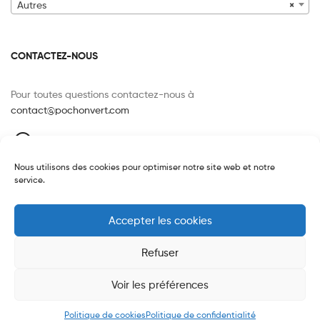
Autres
×
CONTACTEZ-NOUS
Pour toutes questions contactez-nous à
contact@pochonvert.com
120 route de Paris, 76240 LE MESNIL-ESNARD
FRANCE
Nous utilisons des cookies pour optimiser notre site web et notre
07 85 25 35 81
service.
Accepter les cookies
Refuser
Copyright © 2026
Pochon Vert
. All Rights Reserved.
Voir les préférences
0
Politique de cookies
Politique de confidentialité