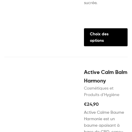
sucrée.
Choix des
options
Active Calm Balm
Harmony
Cosmétiques et
Produits d'Hygiène
€
24,90
Active Calme Baume
Harmonie est un
baume apaisant à
base de CBD, conçu