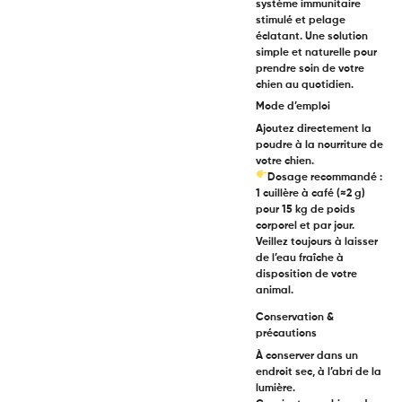
système immunitaire
stimulé et pelage
éclatant. Une solution
simple et naturelle pour
prendre soin de votre
chien au quotidien.
Mode d’emploi
Ajoutez directement la
poudre à la nourriture de
votre chien.
Dosage recommandé
:
1 cuillère à café (≈2 g)
pour 15 kg de poids
corporel et par jour.
Veillez toujours à laisser
de l’eau fraîche à
disposition de votre
animal.
Conservation &
précautions
À conserver dans un
endroit sec, à l’abri de la
lumière.