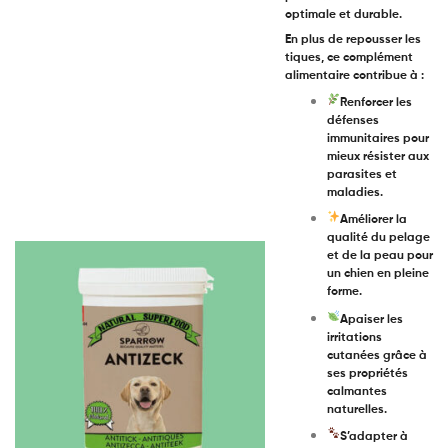
optimale et durable.
En plus de repousser les
tiques, ce complément
alimentaire contribue à :
Renforcer les
défenses
immunitaires
pour
mieux résister aux
parasites et
maladies.
Améliorer la
qualité du pelage
et de la peau
pour
un chien en pleine
forme.
Apaiser les
irritations
cutanées
grâce à
ses propriétés
calmantes
naturelles.
S’adapter à