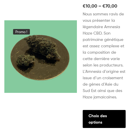
€
10,00
–
€
70,00
Nous sommes ravis de
vous présenter la
légendaire Amnesia
Promo !
Haze CBD. Son
patrimoine génétique
est assez complexe et
la composition de
cette dernière varie
selon les producteurs.
L’Amnesia d’origine est
issue d’un croisement
de gènes d’Asie du
Sud Est ainsi que des
Haze jamaïcaines.
Choix des
options