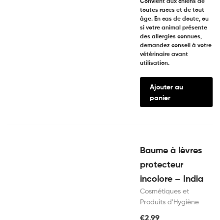
Convient aux chiens de
toutes races et de tout
âge. En cas de doute, ou
si votre animal présente
des allergies connues,
demandez conseil à votre
vétérinaire avant
utilisation.
Ajouter au
panier
Baume à lèvres
protecteur
incolore – India
Cosmétiques et
Produits d'Hygiène
€
2,99