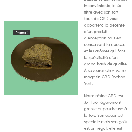
inconvénients, le 3x
filtré avec son fort
taux de CBD vous
apportera la détente
d’un produit
Promo !
d’exception tout en
conservant la douceur
et les arômes qui font
la spécificité d’un
grand hash de qualité.
À savourer chez votre
magasin CBD Pochon
Vert.
Notre résine CBD est
3x filtré, légèrement
grasse et poudreuse à
la fois. Son odeur est
spéciale mais son goût
est un régal, elle est