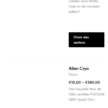
Laissez vous tenter,
c’est un de nos best
sellers !
Choix des
options
Alien Cryo
Fleurs
€
10,00
–
€
380,00
Une nouvelle fleur de
CBD certifiée POCHON
VERT Quali-Thé !