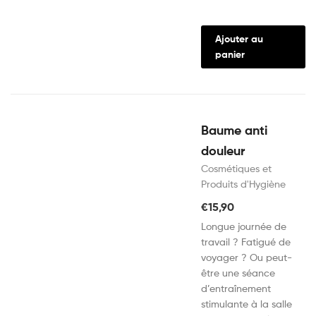
Ajouter au
panier
Baume anti
douleur
Cosmétiques et
Produits d'Hygiène
€
15,90
Longue journée de
travail ? Fatigué de
voyager ? Ou peut-
être une séance
d’entraînement
stimulante à la salle