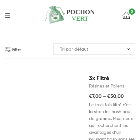
0
Pochon
Vert
Filter
3x Filtré
Résines et Pollens
€
7,00
–
€
50,00
Le trois fois filtré c’est
la star des hash haut
de gamme. Pour ceux
qui recherchent les
avantages d’un
puissant hash sans ses