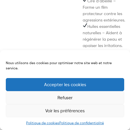
Cire d’abeille –
Forme un film
protecteur contre les
agressions extérieures.
Huiles essentielles
naturelles – Aident à
régénérer la peau et
apaiser les irritations.
Comment l’utiliser ?
Nous utilisons des cookies pour optimiser notre site web et notre
1. Prenez une petite
service.
quantité de baume et
chauffez-la entre vos
doigts.
Accepter les cookies
2. Appliquez
délicatement sur les
Refuser
coussinets, le nez ou
toute autre zone
Voir les préférences
sèche ou irritée.
0
3. Massez doucement
Politique de cookies
Politique de confidentialité
Search
Shop
My Account
Search
Wishlist
pour favoriser